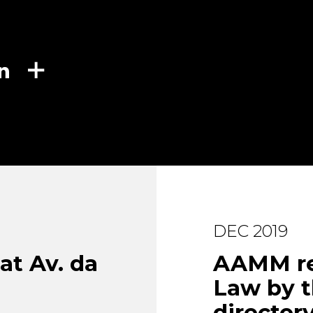
DEC 2019
t Av. da
AAMM re
Law by t
director