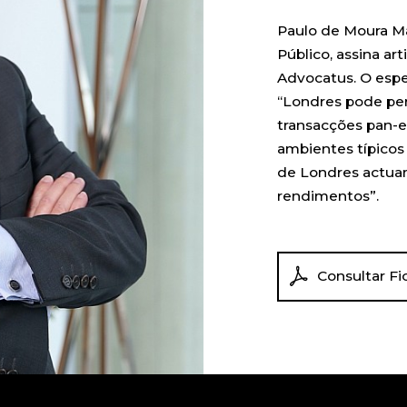
Paulo de Moura Ma
Público, assina art
Advocatus. O espe
“Londres pode per
transacções pan-eu
ambientes típico
de Londres actua
rendimentos”.
Consultar Fi