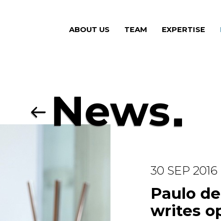
ABOUT US
(CURRENT)
TEAM
(CURRENT)
EXPERTISE
(CU
News
30 SEP 2016
Paulo d
writes op