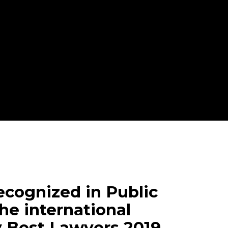
cognized in Public
he international
y Best Lawyers 2019