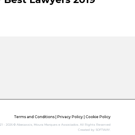
Terms and Conditions
|
Privacy Policy
|
Cookie Policy
21 - 2026 © Abecassis, Moura Marques e Associados. All Rights Reserved
Created by
SOFTWAY
.