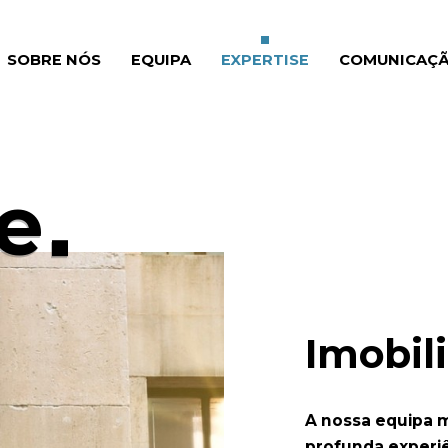
SOBRE NÓS
(CURRENT)
EQUIPA
(CURRENT)
EXPERTISE
(CURRENT)
COMUNICAÇ
e
Imobili
A nossa equipa m
profunda experiê