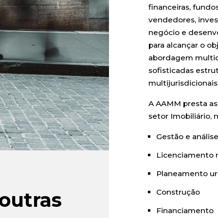
financeiras, fundo
vendedores, inves
negócio e desenvo
para alcançar o ob
abordagem multidi
sofisticadas estru
multijurisdicionai
A AAMM presta ass
setor Imobiliário
Gestão e anális
Licenciamento 
Planeamento ur
Construção
outras
Financiamento