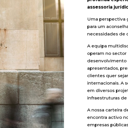
assessoria jurídi
Uma perspectiva gl
para um aconselha
necessidades de c
A equipa multidis
operam no sector i
desenvolvimento e
apresentados, pres
clientes quer sej
internacionais. A
em diversos proje
infraestruturas de
A nossa carteira d
encontra activo n
empresas públicas 