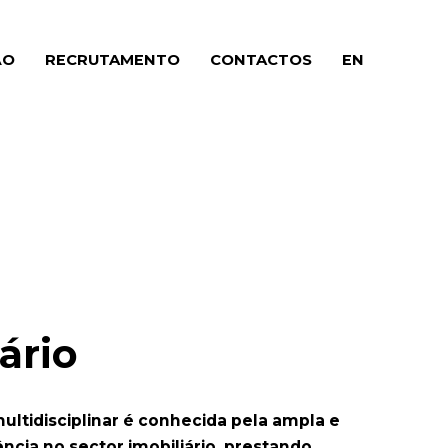
ÃO
(CURRENT)
RECRUTAMENTO
(CURRENT)
CONTACTOS
(CURRENT)
EN
ário
ultidisciplinar é conhecida pela ampla e
ncia no sector imobiliário, prestando